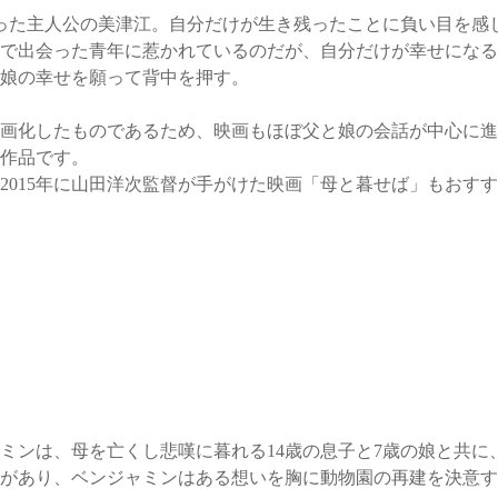
った主人公の美津江。自分だけが生き残ったことに負い目を感
で出会った青年に惹かれているのだが、自分だけが幸せになる
娘の幸せを願って背中を押す。
画化したものであるため、映画もほぼ父と娘の会話が中心に進
作品です。
2015年に山田洋次監督が手がけた映画「母と暮せば」もおす
ミンは、母を亡くし悲嘆に暮れる14歳の息子と7歳の娘と共に
があり、ベンジャミンはある想いを胸に動物園の再建を決意す