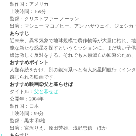
製作国：アメリカ
上映時間：169分
監督：クリストファー ノーラン
出演：マシュー マコノヒー、アン ハサウェイ、ジェシカ
あらすじ
近未来、異常気象で地球規模で農作物等が大量に枯れ、地
能な新たな惑星を探すというミッションに、まだ幼い子供
娘は激しく反対をする。それでも人類滅亡の回避のため、
おすすめポイント
人類存続をかけ、別の銀河系へと有人惑星間航行（インタ
感じられる映画です。
おすすめ映画②父と暮らせば
タイトル：
父と暮せば
公開年：2004年
製作国：日本
上映時間：99分
監督：黒木 和雄
出演：宮沢りえ、原田芳雄、浅野忠信 ほか
あらすじ