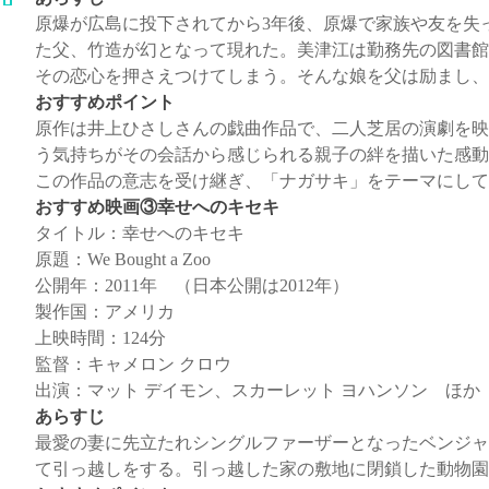
原爆が広島に投下されてから3年後、原爆で家族や友を失
た父、竹造が幻となって現れた。美津江は勤務先の図書館
その恋心を押さえつけてしまう。そんな娘を父は励まし、
おすすめポイント
原作は井上ひさしさんの戯曲作品で、二人芝居の演劇を映
う気持ちがその会話から感じられる親子の絆を描いた感動
この作品の意志を受け継ぎ、「ナガサキ」をテーマにして
おすすめ映画③幸せへのキセキ
タイトル：幸せへのキセキ
原題：We Bought a Zoo
公開年：2011年 （日本公開は2012年）
製作国：アメリカ
上映時間：124分
監督：キャメロン クロウ
出演：マット デイモン、スカーレット ヨハンソン ほか
あらすじ
最愛の妻に先立たれシングルファーザーとなったベンジャ
て引っ越しをする。引っ越した家の敷地に閉鎖した動物園