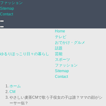
ファッション
Sitemap
Contact
Home
テレビ
おでかけ・グルメ
話題
ゆるりほっこり日々の暮らし
芸能
スポーツ
ファッション
Sitemap
Contact
ホーム
CM
やさしい麦茶CMで歌う子役女の子は誰？ママの顔がシ
ーサー似？