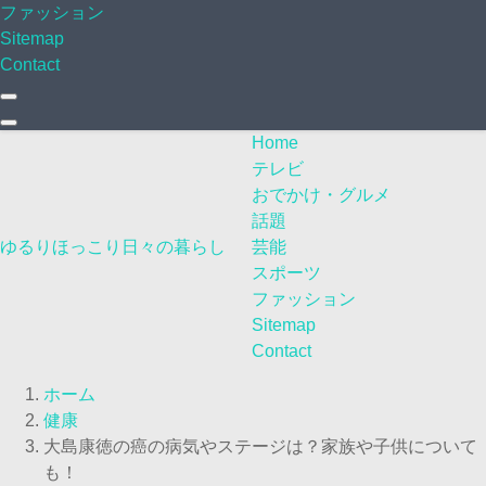
ファッション
Sitemap
Contact
Home
テレビ
おでかけ・グルメ
話題
ゆるりほっこり日々の暮らし
芸能
スポーツ
ファッション
Sitemap
Contact
ホーム
健康
大島康徳の癌の病気やステージは？家族や子供について
も！