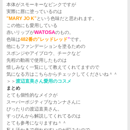
本体がスモーキーなピンクですが
実際に唇に塗っているのは
”MARY JO K”
という色味だと思われます。
この他にも愛用している
WATOSA
赤いリップが
のもの。
色味は
482番の”レッドレッド
”
です。
他にもファンデーションを塗るための
スポンジやアイブロウ、チークなど
先程の動画で使用したものは
惜しみなく一覧にして教えてくれてますので
気になる方はこちらからチェックしてくださいね＾＾
＞＞
渡辺直美さん愛用のコスメ
まとめ
とても個性的なメイクが
スーパーポジティブなカンナさんに
ぴったりの渡辺直美さん。
すっぴんから解説してくれてるのは
とても参考になりますね＾＾
私も汗かきで崩れやすいのが悩みなので