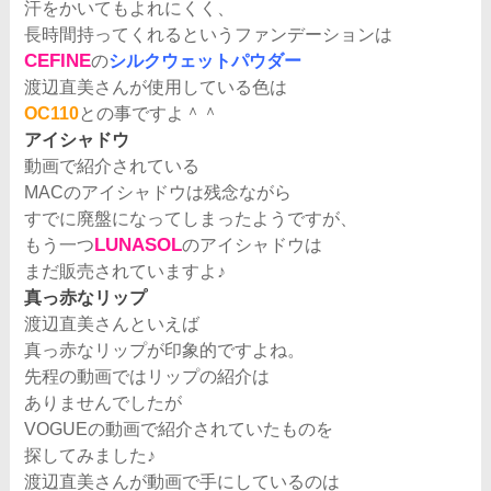
汗をかいてもよれにくく、
長時間持ってくれるというファンデーションは
CEFINE
の
シルクウェットパウダー
渡辺直美さんが使用している色は
OC110
との事ですよ＾＾
アイシャドウ
動画で紹介されている
MACのアイシャドウは残念ながら
すでに廃盤になってしまったようですが、
LUNASOL
もう一つ
のアイシャドウは
まだ販売されていますよ♪
真っ赤なリップ
渡辺直美さんといえば
真っ赤なリップが印象的ですよね。
先程の動画ではリップの紹介は
ありませんでしたが
VOGUEの動画で紹介されていたものを
探してみました♪
渡辺直美さんが動画で手にしているのは