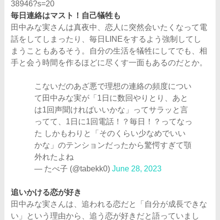
38946?s=20
毎日連絡はマスト！自己犠牲も
田中みな実さんは真夜中、恋人に突然会いたくなって電
話をしてしまったり、毎日LINEをするよう強制してし
まうこともあるそう。自分の生活を犠牲にしてでも、相
手と会う時間を作るほどに尽くす一面もあるのだとか。
こないだのあざ悪で理想の連絡の頻度につい
て田中みな実が「1日に数回やりとり、あと
は1回声聞ければいいかな」ってサラッと言
ってて、1日に1回電話！？毎日！？ってなっ
た しかもわりと「そのくらい少なめでいい
かな」のテンションだったから驚愕すぎて顎
外れたよね
— たべ子 (@tabekk0)
June 28, 2023
追いかける恋が好き
田中みな実さんは、追われる恋だと「自分が成長できな
い」という理由から、追う恋が好きだと語っていまし