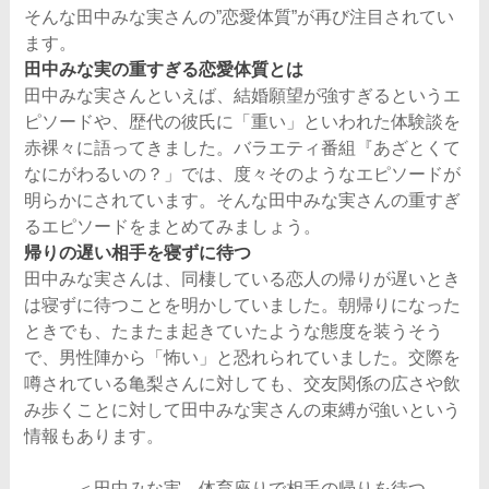
そんな田中みな実さんの”恋愛体質”が再び注目されてい
ます。
田中みな実の重すぎる恋愛体質とは
田中みな実さんといえば、結婚願望が強すぎるというエ
ピソードや、歴代の彼氏に「重い」といわれた体験談を
赤裸々に語ってきました。バラエティ番組『あざとくて
なにがわるいの？」では、度々そのようなエピソードが
明らかにされています。そんな田中みな実さんの重すぎ
るエピソードをまとめてみましょう。
帰りの遅い相手を寝ずに待つ
田中みな実さんは、同棲している恋人の帰りが遅いとき
は寝ずに待つことを明かしていました。朝帰りになった
ときでも、たまたま起きていたような態度を装うそう
で、男性陣から「怖い」と恐れられていました。交際を
噂されている亀梨さんに対しても、交友関係の広さや飲
み歩くことに対して田中みな実さんの束縛が強いという
情報もあります。
＜田中みな実、体育座りで相手の帰りを待つ