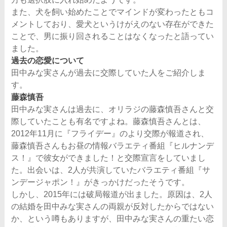
また、犬を飼い始めたことでマインドが変わったともコ
メントしており、愛犬というけがえのない存在ができた
ことで、男に振り回されることはなくなったと語ってい
ました。
過去の恋愛について
田中みな実さんが過去に交際していた人をご紹介しま
す。
藤森慎吾
田中みな実さんは過去に、オリラジの藤森慎吾さんと交
際していたことも有名ですよね。藤森慎吾さんとは、
2012年11月に『フライデー』のより交際が報道され、
藤森慎吾さんもお昼の情報バラエティ番組『ヒルナンデ
ス！』で彼女ができました！と交際宣言をしていまし
た。出会いは、2人が共演していたバラエティ番組『サ
ンデージャポン！』がきっかけだったそうです。
しかし、2015年には破局報道が出ました。原因は、2人
の結婚を田中みな実さんの両親が反対したからではない
か、という噂もありますが、田中みな実さんの重たい恋