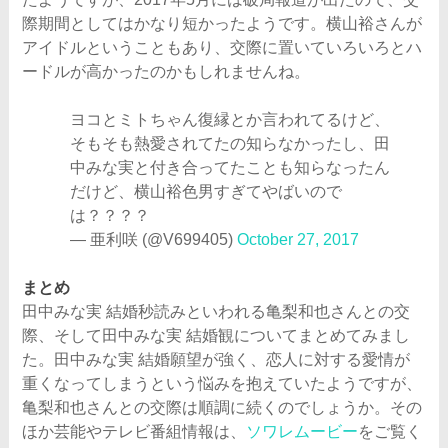
際期間としてはかなり短かったようです。横山裕さんが
アイドルということもあり、交際に置いていろいろとハ
ードルが高かったのかもしれませんね。
ヨコとミトちゃん復縁とか言われてるけど、
そもそも熱愛されてたの知らなかったし、田
中みな実と付き合ってたことも知らなったん
だけど、横山裕色男すぎてやばいので
は？？？？
— 亜利咲 (@V699405)
October 27, 2017
まとめ
田中みな実 結婚秒読みといわれる亀梨和也さんとの交
際、そして田中みな実 結婚観についてまとめてみまし
た。田中みな実 結婚願望が強く、恋人に対する愛情が
重くなってしまうという悩みを抱えていたようですが、
亀梨和也さんとの交際は順調に続くのでしょうか。その
ほか芸能やテレビ番組情報は、
ソワレムービー
をご覧く