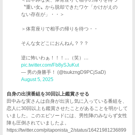
〝重い女〟から脱却できたワケ「かけがえの
ない存在が」・・＞
＞体育座りで相手の帰りを待つ・・
そんな女どこにおんねん？？？
逆に怖いわぁ！！！…（笑）…
pic.twitter.com/Fb8ySJuKut
— 男の身勝手！ (@tsukzngD9PCjSaD)
August 5, 2025
自身の出演番組を30回以上鑑賞させる
田中みな実さんは自身が出演し気に入っている番組を、
恋人に30回以上も鑑賞させたことがあることを明かして
いました。このエピソードには、男性陣のみならず女性
陣も圧倒されていましたよ。
https://twitter.com/pitaponista_2/status/16421981236899