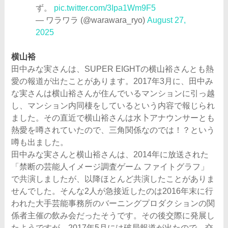
ず。
pic.twitter.com/3Ipa1Wm9F5
— ワラワラ (@warawara_ryo)
August 27,
2025
横山裕
田中みな実さんは、SUPER EIGHTの横山裕さんとも熱
愛の報道が出たことがあります。2017年3月に、田中み
な実さんは横山裕さんが住んでいるマンションに引っ越
し、マンション内同棲をしているという内容で報じられ
ました。その直近で横山裕さんは水卜アナウンサーとも
熱愛を噂されていたので、三角関係なのでは！？という
噂も出ました。
田中みな実さんと横山裕さんは、2014年に放送された
「禁断の芸能人イメージ調査ゲーム ファイトグラフ」
で共演しましたが、以降ほとんど共演したことがありま
せんでした。そんな2人が急接近したのは2016年末に行
われた大手芸能事務所のバーニングプロダクションの関
係者主催の飲み会だったそうです。その後交際に発展し
たようですが、2017年5月には破局報道が出たので、交