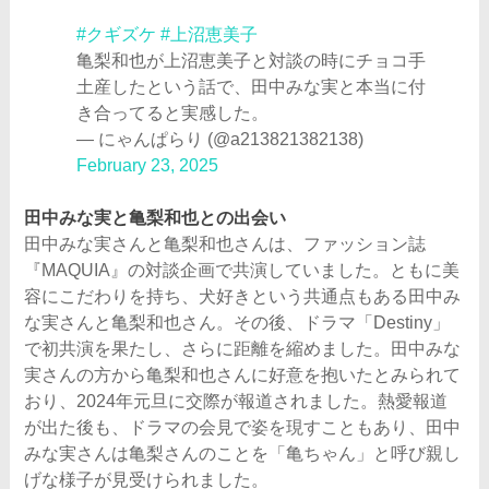
#クギズケ
#上沼恵美子
亀梨和也が上沼恵美子と対談の時にチョコ手
土産したという話で、田中みな実と本当に付
き合ってると実感した。
— にゃんぱらり (@a213821382138)
February 23, 2025
田中みな実と亀梨和也との出会い
田中みな実さんと亀梨和也さんは、ファッション誌
『MAQUIA』の対談企画で共演していました。ともに美
容にこだわりを持ち、犬好きという共通点もある田中み
な実さんと亀梨和也さん。その後、ドラマ「Destiny」
で初共演を果たし、さらに距離を縮めました。田中みな
実さんの方から亀梨和也さんに好意を抱いたとみられて
おり、2024年元旦に交際が報道されました。熱愛報道
が出た後も、ドラマの会見で姿を現すこともあり、田中
みな実さんは亀梨さんのことを「亀ちゃん」と呼び親し
げな様子が見受けられました。