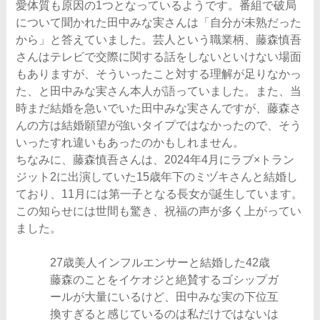
愛体質も原因の1つとなっているようです。番組で破局
について聞かれた田中みな実さんは「自分が未熟だった
から」と答えていました。芸人という職業柄、藤森慎吾
さんはテレビで交際に関する話をしないといけない場面
もありますが、そういったこと対する理解が足りなかっ
た、と田中みな実さん本人が語っていました。また、当
時まだ結婚を急いでいた田中みな実さんですが、藤森さ
んの方は結婚願望が強いタイプではなかったので、そう
いったすれ違いもあったのかもしれません。
ちなみに、藤森慎吾さんは、2024年4月にラブ×トラン
ジット2に出演していた15歳年下のミヅキさんと結婚し
ており、11月には第一子となる長女が誕生しています。
この知らせには世間も驚き、祝福の声が多く上がってい
ました。
27歳美人インフルエンサーと結婚した42歳
藤森のことをイケオジと絶賛するゴシップガ
ールが大量にいるけど、田中みな実の下位互
換すぎると感じているのは私だけではないは