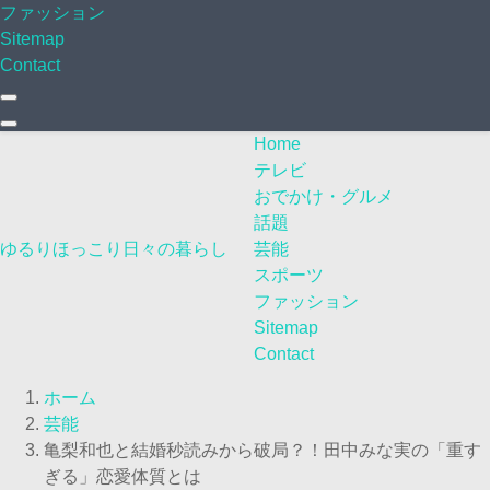
ファッション
Sitemap
Contact
Home
テレビ
おでかけ・グルメ
話題
ゆるりほっこり日々の暮らし
芸能
スポーツ
ファッション
Sitemap
Contact
ホーム
芸能
亀梨和也と結婚秒読みから破局？！田中みな実の「重す
ぎる」恋愛体質とは