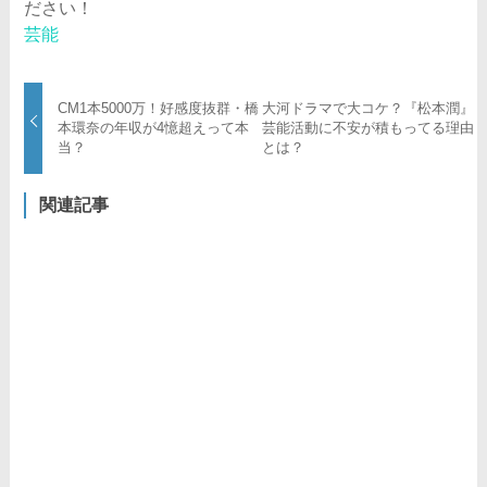
ださい！
芸能
CM1本5000万！好感度抜群・橋
大河ドラマで大コケ？『松本潤』
本環奈の年収が4憶超えって本
芸能活動に不安が積もってる理由
当？
とは？
関連記事