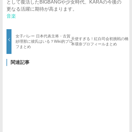
として復活したBIGBANGや少女時代、KARAの今後の
更なる活躍に期待が高まります。
音楽
女子バレー 日本代表主将・古賀
天使すぎる！紅白司会初挑戦の橋
紗理那に彼氏はいる？Wiki的プロ
本環奈プロフィールまとめ
フまとめ
関連記事