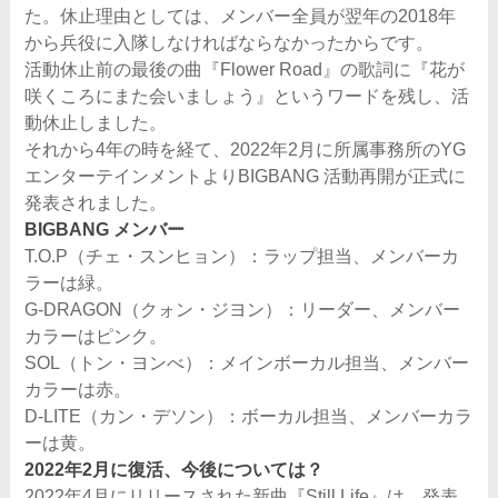
た。休止理由としては、メンバー全員が翌年の2018年
から兵役に入隊しなければならなかったからです。
活動休止前の最後の曲『Flower Road』の歌詞に『花が
咲くころにまた会いましょう』というワードを残し、活
動休止しました。
それから4年の時を経て、2022年2月に所属事務所のYG
エンターテインメントよりBIGBANG 活動再開が正式に
発表されました。
BIGBANG メンバー
T.O.P（チェ・スンヒョン）：ラップ担当、メンバーカ
ラーは緑。
G-DRAGON（クォン・ジヨン）：リーダー、メンバー
カラーはピンク。
SOL（トン・ヨンべ）：メインボーカル担当、メンバー
カラーは赤。
D-LITE（カン・デソン）：ボーカル担当、メンバーカラ
ーは黄。
2022年2月に復活、今後については？
2022年4月にリリースされた新曲『Still Life』は、発表