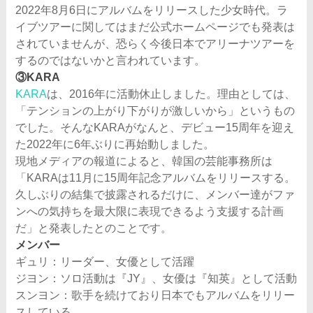
2022年8月6日にアルバムをリリースした少女時代。ラ
イブツアーに関してはまだ公式ホームページでも発表は
されていませんが、恐らく今後日本でアリーナツアーを
するのではないかと言われています。
③KARA
KARA
は、2016年に活動休止しました。理由としては、
「テンションの上がり下がりが激しいから」というもの
でした。そんなKARAがなんと、デビュー15周年を迎え
た2022年に6年ぶりに再始動しました。
現地メディアの報道によると、韓国の芸能事務所は
「KARAは11月に15周年記念アルバムをリリースする。
久しぶりの結集で披露されるだけに、メンバー達がファ
ンへの気持ちを最大限に表現できるよう支援する計画
だ」と発表したとのことです。
メンバー
ギュリ：リーダー、女優として活躍
ジヨン：ソロ活動は『JY』、女優は『知英』として活動
スンヨン：歌手を続けており日本でもアルバムをリリー
スしている